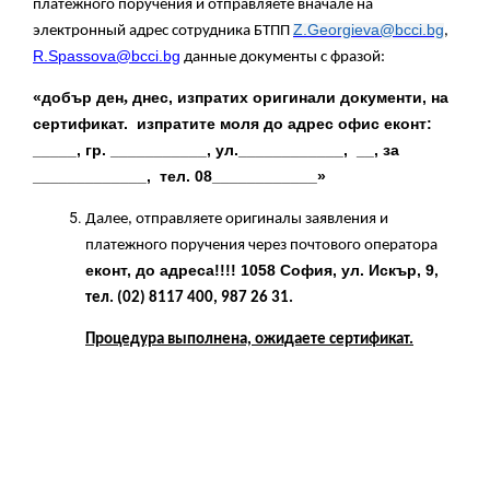
платежного поручения и отправляете вначале на
Z.Georgieva@bcci.bg
электронный адрес сотрудника БТПП
,
R.Spassova@bcci.bg
данные документы с фразой:
,
«добър ден
днес, изпратих оригинали документи, на
сертификат. изпратите моля до адрес офис еконт:
_____, гр. ___________, ул.____________, __, за
_____________, тел. 08____________»
Далее, отправляете оригиналы заявления и
платежного поручения через почтового оператора
еконт, до адреса!!!!
1058 София, ул. Искър, 9
,
тел. (02) 8117 400, 987 26 31.
Процедура выполнена, ожидаете сертификат.